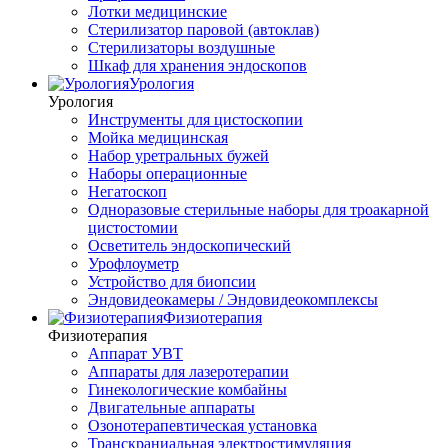
Лотки медицинские
Стерилизатор паровой (автоклав)
Стерилизаторы воздушные
Шкаф для хранения эндоскопов
Урология
Урология
Инструменты для цистоскопии
Мойка медицинская
Набор уретральных бужей
Наборы операционные
Негатоскоп
Одноразовые стерильные наборы для троакарной
цистостомии
Осветитель эндоскопический
Урофлоуметр
Устройство для биопсии
Эндовидеокамеры / Эндовидеокомплексы
Физиотерапия
Физиотерапия
Аппарат УВТ
Аппараты для лазеротерапии
Гинекологические комбайны
Двигательные аппараты
Озонотерапевтическая установка
Транскраниальная электростимуляция