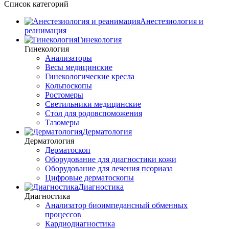
Список категорий
Анестезиология и
реанимация
Гинекология
Гинекология
Анализаторы
Весы медицинские
Гинекологические кресла
Кольпоскопы
Ростомеры
Светильники медицинские
Стол для родовспоможения
Тазомеры
Дерматология
Дерматология
Дерматоскоп
Оборудование для диагностики кожи
Оборудование для лечения псориаза
Цифровые дерматоскопы
Диагностика
Диагностика
Анализатор биоимпедансный обменных
процессов
Кардиодиагностика