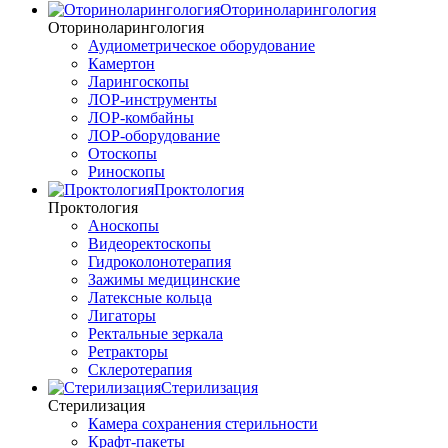
Оториноларингология
Оториноларингология
Аудиометрическое оборудование
Камертон
Ларингоскопы
ЛОР-инструменты
ЛОР-комбайны
ЛОР-оборудование
Отоскопы
Риноскопы
Проктология
Проктология
Аноскопы
Видеоректоскопы
Гидроколонотерапия
Зажимы медицинские
Латексные кольца
Лигаторы
Ректальные зеркала
Ретракторы
Склеротерапия
Стерилизация
Стерилизация
Камера сохранения стерильности
Крафт-пакеты