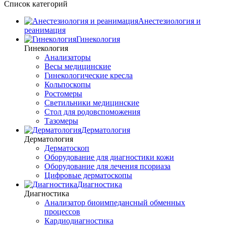
Список категорий
Анестезиология и
реанимация
Гинекология
Гинекология
Анализаторы
Весы медицинские
Гинекологические кресла
Кольпоскопы
Ростомеры
Светильники медицинские
Стол для родовспоможения
Тазомеры
Дерматология
Дерматология
Дерматоскоп
Оборудование для диагностики кожи
Оборудование для лечения псориаза
Цифровые дерматоскопы
Диагностика
Диагностика
Анализатор биоимпедансный обменных
процессов
Кардиодиагностика