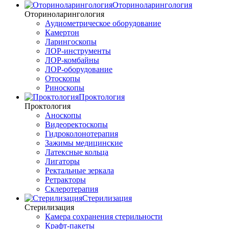
Оториноларингология
Оториноларингология
Аудиометрическое оборудование
Камертон
Ларингоскопы
ЛОР-инструменты
ЛОР-комбайны
ЛОР-оборудование
Отоскопы
Риноскопы
Проктология
Проктология
Аноскопы
Видеоректоскопы
Гидроколонотерапия
Зажимы медицинские
Латексные кольца
Лигаторы
Ректальные зеркала
Ретракторы
Склеротерапия
Стерилизация
Стерилизация
Камера сохранения стерильности
Крафт-пакеты