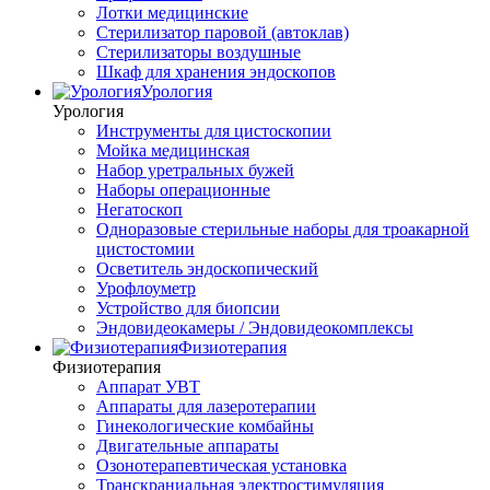
Лотки медицинские
Стерилизатор паровой (автоклав)
Стерилизаторы воздушные
Шкаф для хранения эндоскопов
Урология
Урология
Инструменты для цистоскопии
Мойка медицинская
Набор уретральных бужей
Наборы операционные
Негатоскоп
Одноразовые стерильные наборы для троакарной
цистостомии
Осветитель эндоскопический
Урофлоуметр
Устройство для биопсии
Эндовидеокамеры / Эндовидеокомплексы
Физиотерапия
Физиотерапия
Аппарат УВТ
Аппараты для лазеротерапии
Гинекологические комбайны
Двигательные аппараты
Озонотерапевтическая установка
Транскраниальная электростимуляция