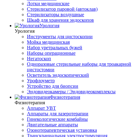
Лотки медицинские
Стерилизатор паровой (автоклав)
Стерилизаторы воздушные
Шкаф для хранения эндоскопов
Урология
Урология
Инструменты для цистоскопии
Мойка медицинская
Набор уретральных бужей
Наборы операционные
Негатоскоп
Одноразовые стерильные наборы для троакарной
цистостомии
Осветитель эндоскопический
Урофлоуметр
Устройство для биопсии
Эндовидеокамеры / Эндовидеокомплексы
Физиотерапия
Физиотерапия
Аппарат УВТ
Аппараты для лазеротерапии
Гинекологические комбайны
Двигательные аппараты
Озонотерапевтическая установка
Транскраниальная электростимуляция