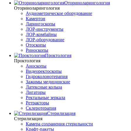
Оториноларингология
Оториноларингология
Аудиометрическое оборудование
Камертон
Ларингоскопы
ЛОР-инструменты
ЛОР-комбайны
ЛОР-оборудование
Отоскопы
Риноскопы
Проктология
Проктология
Аноскопы
Видеоректоскопы
Гидроколонотерапия
Зажимы медицинские
Латексные кольца
Лигаторы
Ректальные зеркала
Ретракторы
Склеротерапия
Стерилизация
Стерилизация
Камера сохранения стерильности
Крафт-пакеты