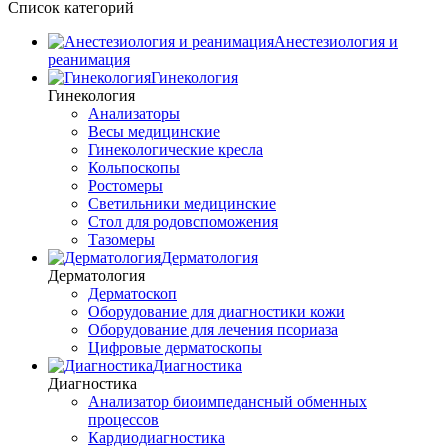
Список категорий
Анестезиология и
реанимация
Гинекология
Гинекология
Анализаторы
Весы медицинские
Гинекологические кресла
Кольпоскопы
Ростомеры
Светильники медицинские
Стол для родовспоможения
Тазомеры
Дерматология
Дерматология
Дерматоскоп
Оборудование для диагностики кожи
Оборудование для лечения псориаза
Цифровые дерматоскопы
Диагностика
Диагностика
Анализатор биоимпедансный обменных
процессов
Кардиодиагностика