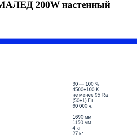
ЭМАЛЕД 200W настенный
30 — 100 %
4500±100 K
не менее 95 Ra
(50±1) Гц
60 000 ч.
1690 мм
1150 мм
4 кг
27 кг