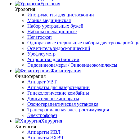
Урология
Урология
Инструменты для цистоскопии
Мойка медицинская
Набор уретральных бужей
Наборы операционные
Негатоскоп
Одноразовые стерильные наборы для троакарной ц
Осветитель эндоскопический
Урофлоуметр
Устройство для биопсии
Эндовидеокамеры / Эндовидеокомплексы
Физиотерапия
Физиотерапия
Аппарат УВТ
Аппараты для лазеротерапии
Гинекологические комбайны
Двигательные аппараты
Озонотерапевтическая установка
Транскраниальная электростимуляция
Электрофорез
Хирургия
Хирургия
Аппараты ИВЛ
Аппараты ЭХВЧ