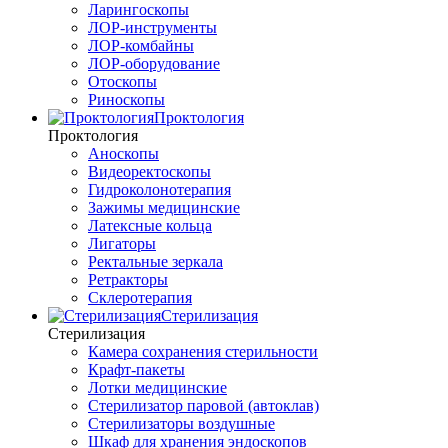
Ларингоскопы
ЛОР-инструменты
ЛОР-комбайны
ЛОР-оборудование
Отоскопы
Риноскопы
Проктология
Проктология
Аноскопы
Видеоректоскопы
Гидроколонотерапия
Зажимы медицинские
Латексные кольца
Лигаторы
Ректальные зеркала
Ретракторы
Склеротерапия
Стерилизация
Стерилизация
Камера сохранения стерильности
Крафт-пакеты
Лотки медицинские
Стерилизатор паровой (автоклав)
Стерилизаторы воздушные
Шкаф для хранения эндоскопов