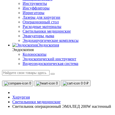
Инструменты
Инсуффляторы
Ирригаторы
Лазеры для хирургии
Операционный стол
Расходные материалы
Светильники медицинские
Эвакуаторы дыма
Эндохирургические комплексы
Эндоскопия
Эндоскопия
Колоноскопы
Эндоскопический инструмент
Видеоэндоскопическая система
0
0
0
0 ₽
Хирургия
Светильники медицинские
Светильник операционный ЭМАЛЕД 200W настенный