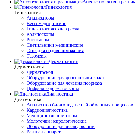
Анестезиология и реани
Гинекология
Гинекология
Анализаторы
Весы медицинские
Гинекологические кресла
Кольпоскопы
Ростомеры
Светильники медицинские
Стол для родовспоможения
Тазомеры
Дерматология
Дерматология
Дерматоскоп
Оборудование для диагностики кожи
Оборудование для лечения псориаза
Цифровые дерматоскопы
Диагностика
Диагностика
Анализатор биоимпедансный обменных процессов
Кардиодиагностика
Медицинские принтеры
Молоточки неврологические
Оборудование для исследований
Рентген аппарат