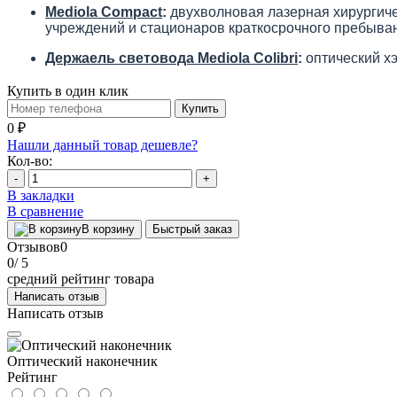
Mediola Compact
:
двухволновая лазерная хирургиче
учреждений и стационаров краткосрочного пребыва
Держаель световода Mediola Colibri
:
оптический хэ
Купить в один клик
Купить
0 ₽
Нашли данный товар дешевле?
Кол-во:
-
+
В закладки
В сравнение
В корзину
Быстрый заказ
Отзывов
0
0
/ 5
средний рейтинг товара
Написать отзыв
Написать отзыв
Оптический наконечник
Рейтинг