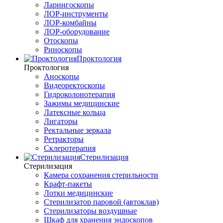
Ларингоскопы
ЛОР-инструменты
ЛОР-комбайны
ЛОР-оборудование
Отоскопы
Риноскопы
Проктология
Проктология
Аноскопы
Видеоректоскопы
Гидроколонотерапия
Зажимы медицинские
Латексные кольца
Лигаторы
Ректальные зеркала
Ретракторы
Склеротерапия
Стерилизация
Стерилизация
Камера сохранения стерильности
Крафт-пакеты
Лотки медицинские
Стерилизатор паровой (автоклав)
Стерилизаторы воздушные
Шкаф для хранения эндоскопов