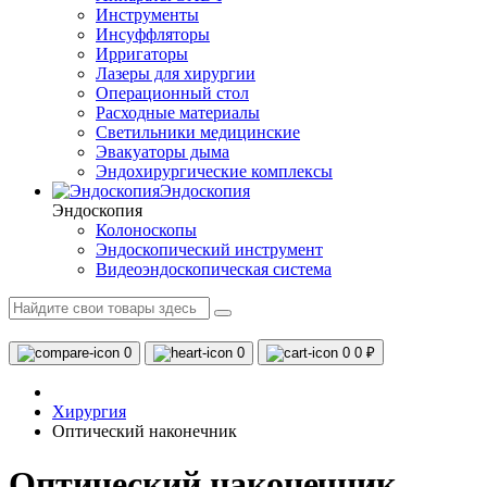
Инструменты
Инсуффляторы
Ирригаторы
Лазеры для хирургии
Операционный стол
Расходные материалы
Светильники медицинские
Эвакуаторы дыма
Эндохирургические комплексы
Эндоскопия
Эндоскопия
Колоноскопы
Эндоскопический инструмент
Видеоэндоскопическая система
0
0
0
0 ₽
Хирургия
Оптический наконечник
Оптический наконечник