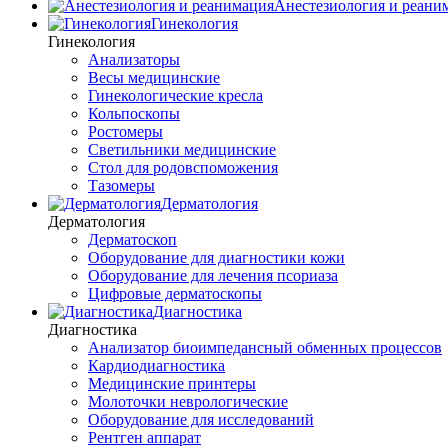
Анестезиология и реани
Гинекология
Гинекология
Анализаторы
Весы медицинские
Гинекологические кресла
Кольпоскопы
Ростомеры
Светильники медицинские
Стол для родовспоможения
Тазомеры
Дерматология
Дерматология
Дерматоскоп
Оборудование для диагностики кожи
Оборудование для лечения псориаза
Цифровые дерматоскопы
Диагностика
Диагностика
Анализатор биоимпедансный обменных процессов
Кардиодиагностика
Медицинские принтеры
Молоточки неврологические
Оборудование для исследований
Рентген аппарат