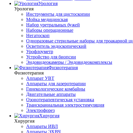
Урология
Урология
Инструменты для цистоскопии
Мойка медицинская
Набор уретральных бужей
Наборы операционные
Негатоскоп
Одноразовые стерильные наборы для троакарной ц
Осветитель эндоскопический
Урофлоуметр
Устройство для биопсии
Эндовидеокамеры / Эндовидеокомплексы
Физиотерапия
Физиотерапия
Аппарат УВТ
Аппараты для лазеротерапии
Гинекологические комбайны
Двигательные аппараты
Озонотерапевтическая установка
Транскраниальная электростимуляция
Электрофорез
Хирургия
Хирургия
Аппараты ИВЛ
Аппараты ЭХВЧ