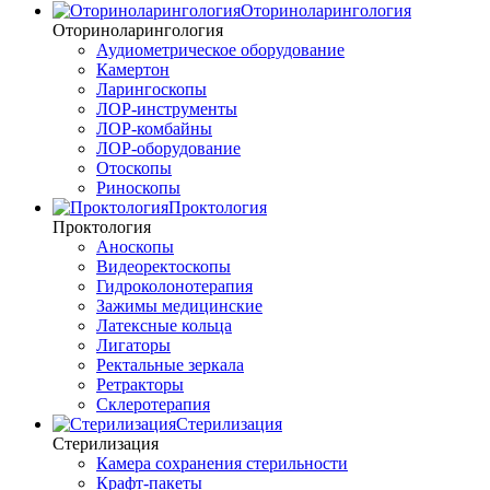
Оториноларингология
Оториноларингология
Аудиометрическое оборудование
Камертон
Ларингоскопы
ЛОР-инструменты
ЛОР-комбайны
ЛОР-оборудование
Отоскопы
Риноскопы
Проктология
Проктология
Аноскопы
Видеоректоскопы
Гидроколонотерапия
Зажимы медицинские
Латексные кольца
Лигаторы
Ректальные зеркала
Ретракторы
Склеротерапия
Стерилизация
Стерилизация
Камера сохранения стерильности
Крафт-пакеты