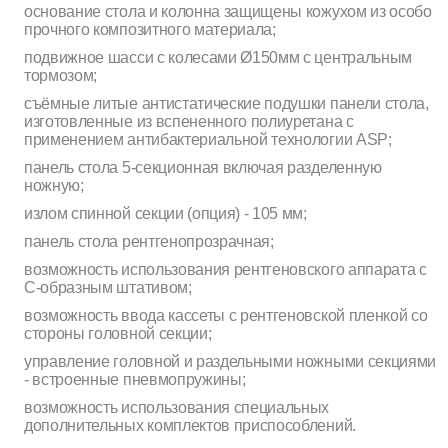
основание стола и колонна защищены кожухом из особо
прочного композитного материала;
подвижное шасси с колесами Ø150мм с центральным
тормозом;
съёмные литые антистатические подушки панели стола,
изготовленные из вспененного полиуретана с
применением антибактериальной технологии ASP;
панель стола 5-секционная включая разделенную
ножную;
излом спинной секции (опция) - 105 мм;
панель стола рентгенопрозрачная;
возможность использования рентгеновского аппарата с
С-образным штативом;
возможность ввода кассеты с рентгеновской пленкой со
стороны головной секции;
управление головной и раздельными ножными секциями
- встроенные пневмопружины;
возможность использования специальных
дополнительных комплектов приспособлений.