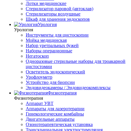
Лотки медицинские
Стерилизатор паровой (автоклав)
Стерилизаторы воздушные
Шкаф для хранения эндоскопов
Урология
Урология
Инструменты для цистоскопии
Мойка медицинская
Набор уретральных бужей
Наборы операционные
Негатоскоп
Одноразовые стерильные наборы для троакарной
цистостомии
Осветитель эндоскопический
Урофлоуметр
Устройство для биопсии
Эндовидеокамеры / Эндовидеокомплексы
Физиотерапия
Физиотерапия
Аппарат УВТ
Аппараты для лазеротерапии
Гинекологические комбайны
Двигательные аппараты
Озонотерапевтическая установка
Транскраниальная электростимуляция