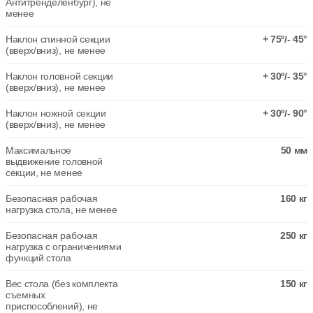
Антитренделенбург), не
менее
Наклон спинной секции
+ 75º/- 45°
(вверх/вниз), не менее
Наклон головной секции
+ 30º/- 35°
(вверх/вниз), не менее
Наклон ножной секции
+ 30º/- 90°
(вверх/вниз), не менее
Максимальное
50 мм
выдвижение головной
секции, не менее
Безопасная рабочая
160 кг
нагрузка стола, не менее
Безопасная рабочая
250 кг
нагрузка с ограничениями
функций стола
Вес стола (без комплекта
150 кг
съемных
приспособлений), не