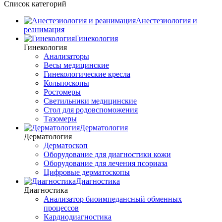
Список категорий
Анестезиология и
реанимация
Гинекология
Гинекология
Анализаторы
Весы медицинские
Гинекологические кресла
Кольпоскопы
Ростомеры
Светильники медицинские
Стол для родовспоможения
Тазомеры
Дерматология
Дерматология
Дерматоскоп
Оборудование для диагностики кожи
Оборудование для лечения псориаза
Цифровые дерматоскопы
Диагностика
Диагностика
Анализатор биоимпедансный обменных
процессов
Кардиодиагностика