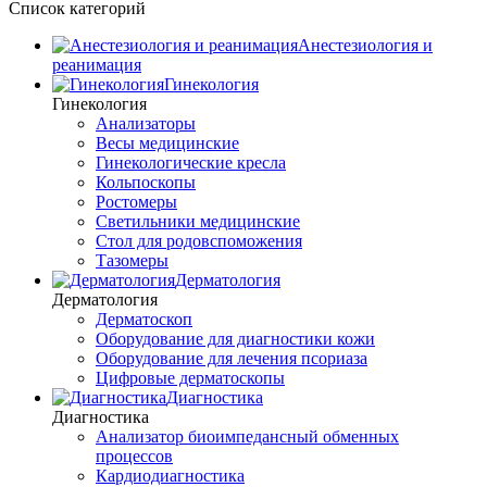
Список категорий
Анестезиология и
реанимация
Гинекология
Гинекология
Анализаторы
Весы медицинские
Гинекологические кресла
Кольпоскопы
Ростомеры
Светильники медицинские
Стол для родовспоможения
Тазомеры
Дерматология
Дерматология
Дерматоскоп
Оборудование для диагностики кожи
Оборудование для лечения псориаза
Цифровые дерматоскопы
Диагностика
Диагностика
Анализатор биоимпедансный обменных
процессов
Кардиодиагностика