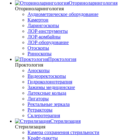
Оториноларингология
Оториноларингология
Аудиометрическое оборудование
Камертон
Ларингоскопы
ЛОР-инструменты
ЛОР-комбайны
ЛОР-оборудование
Отоскопы
Риноскопы
Проктология
Проктология
Аноскопы
Видеоректоскопы
Гидроколонотерапия
Зажимы медицинские
Латексные кольца
Лигаторы
Ректальные зеркала
Ретракторы
Склеротерапия
Стерилизация
Стерилизация
Камера сохранения стерильности
Крафт-пакеты