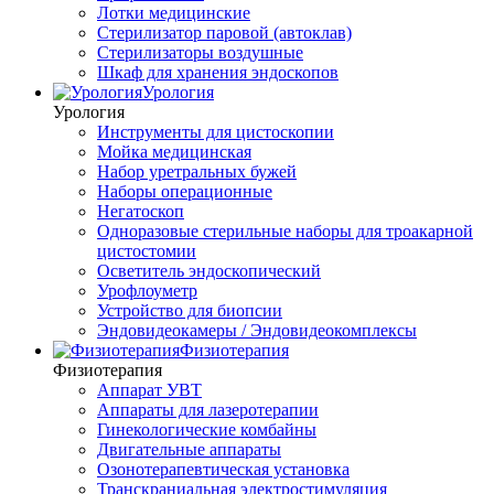
Лотки медицинские
Стерилизатор паровой (автоклав)
Стерилизаторы воздушные
Шкаф для хранения эндоскопов
Урология
Урология
Инструменты для цистоскопии
Мойка медицинская
Набор уретральных бужей
Наборы операционные
Негатоскоп
Одноразовые стерильные наборы для троакарной
цистостомии
Осветитель эндоскопический
Урофлоуметр
Устройство для биопсии
Эндовидеокамеры / Эндовидеокомплексы
Физиотерапия
Физиотерапия
Аппарат УВТ
Аппараты для лазеротерапии
Гинекологические комбайны
Двигательные аппараты
Озонотерапевтическая установка
Транскраниальная электростимуляция