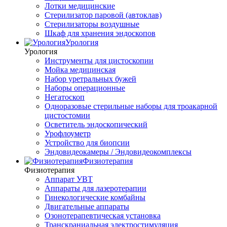
Лотки медицинские
Стерилизатор паровой (автоклав)
Стерилизаторы воздушные
Шкаф для хранения эндоскопов
Урология
Урология
Инструменты для цистоскопии
Мойка медицинская
Набор уретральных бужей
Наборы операционные
Негатоскоп
Одноразовые стерильные наборы для троакарной
цистостомии
Осветитель эндоскопический
Урофлоуметр
Устройство для биопсии
Эндовидеокамеры / Эндовидеокомплексы
Физиотерапия
Физиотерапия
Аппарат УВТ
Аппараты для лазеротерапии
Гинекологические комбайны
Двигательные аппараты
Озонотерапевтическая установка
Транскраниальная электростимуляция