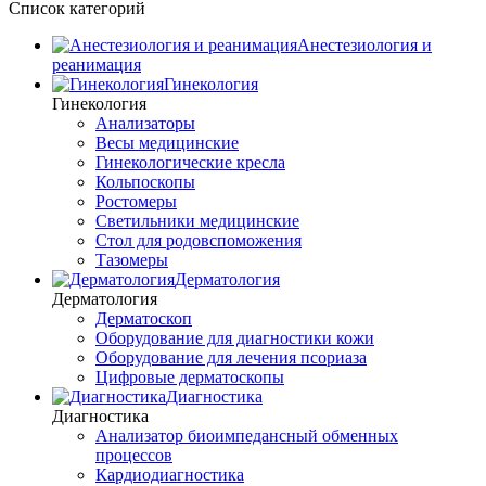
Список категорий
Анестезиология и
реанимация
Гинекология
Гинекология
Анализаторы
Весы медицинские
Гинекологические кресла
Кольпоскопы
Ростомеры
Светильники медицинские
Стол для родовспоможения
Тазомеры
Дерматология
Дерматология
Дерматоскоп
Оборудование для диагностики кожи
Оборудование для лечения псориаза
Цифровые дерматоскопы
Диагностика
Диагностика
Анализатор биоимпедансный обменных
процессов
Кардиодиагностика