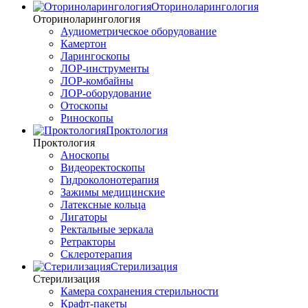
Оториноларингология
Оториноларингология
Аудиометрическое оборудование
Камертон
Ларингоскопы
ЛОР-инструменты
ЛОР-комбайны
ЛОР-оборудование
Отоскопы
Риноскопы
Проктология
Проктология
Аноскопы
Видеоректоскопы
Гидроколонотерапия
Зажимы медицинские
Латексные кольца
Лигаторы
Ректальные зеркала
Ретракторы
Склеротерапия
Стерилизация
Стерилизация
Камера сохранения стерильности
Крафт-пакеты