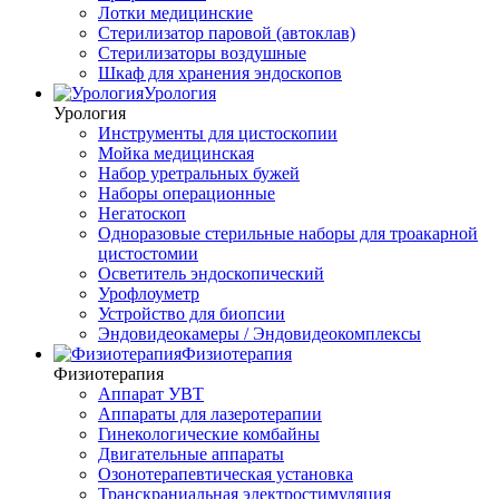
Лотки медицинские
Стерилизатор паровой (автоклав)
Стерилизаторы воздушные
Шкаф для хранения эндоскопов
Урология
Урология
Инструменты для цистоскопии
Мойка медицинская
Набор уретральных бужей
Наборы операционные
Негатоскоп
Одноразовые стерильные наборы для троакарной
цистостомии
Осветитель эндоскопический
Урофлоуметр
Устройство для биопсии
Эндовидеокамеры / Эндовидеокомплексы
Физиотерапия
Физиотерапия
Аппарат УВТ
Аппараты для лазеротерапии
Гинекологические комбайны
Двигательные аппараты
Озонотерапевтическая установка
Транскраниальная электростимуляция