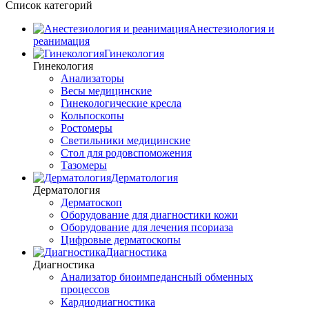
Список категорий
Анестезиология и
реанимация
Гинекология
Гинекология
Анализаторы
Весы медицинские
Гинекологические кресла
Кольпоскопы
Ростомеры
Светильники медицинские
Стол для родовспоможения
Тазомеры
Дерматология
Дерматология
Дерматоскоп
Оборудование для диагностики кожи
Оборудование для лечения псориаза
Цифровые дерматоскопы
Диагностика
Диагностика
Анализатор биоимпедансный обменных
процессов
Кардиодиагностика