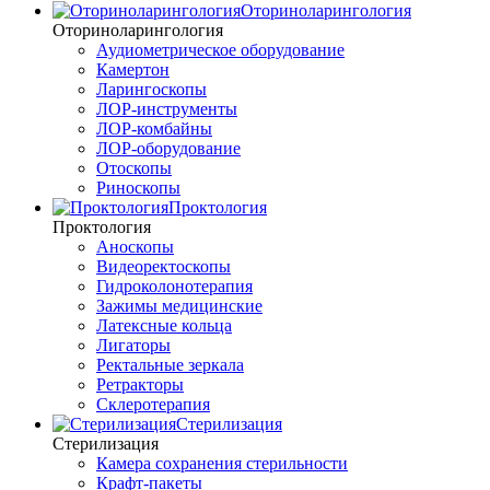
Оториноларингология
Оториноларингология
Аудиометрическое оборудование
Камертон
Ларингоскопы
ЛОР-инструменты
ЛОР-комбайны
ЛОР-оборудование
Отоскопы
Риноскопы
Проктология
Проктология
Аноскопы
Видеоректоскопы
Гидроколонотерапия
Зажимы медицинские
Латексные кольца
Лигаторы
Ректальные зеркала
Ретракторы
Склеротерапия
Стерилизация
Стерилизация
Камера сохранения стерильности
Крафт-пакеты