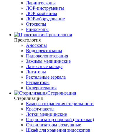
Ларингоскопы
ЛОР-инструменты
ЛОР-комбайны
ЛОР-оборудование
Отоскопы
Риноскопы
Проктология
Проктология
Аноскопы
Видеоректоскопы
Гидроколонотерапия
Зажимы медицинские
Латексные кольца
Лигаторы
Ректальные зеркала
Ретракторы
Склеротерапия
Стерилизация
Стерилизация
Камера сохранения стерильности
Крафт-пакеты
Лотки медицинские
Стерилизатор паровой (автоклав)
Стерилизаторы воздушные
Шкаф для хранения эндоскопов