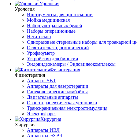
Урология
Урология
Инструменты для цистоскопии
Мойка медицинская
Набор уретральных бужей
Наборы операционные
Негатоскоп
Одноразовые стерильные наборы для троакарной ц
Осветитель эндоскопический
Урофлоуметр
Устройство для биопсии
Эндовидеокамеры / Эндовидеокомплексы
Физиотерапия
Физиотерапия
Аппарат УВТ
Аппараты для лазеротерапии
Гинекологические комбайны
Двигательные аппараты
Озонотерапевтическая установка
Транскраниальная электростимуляция
Электрофорез
Хирургия
Хирургия
Аппараты ИВЛ
Аппараты ЭХВЧ