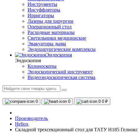
Инструменты
Инсуффляторы
Ирригаторы
Лазеры для хирургии
Операционный стол
Расходные материалы
Светильники медицинские
Эвакуаторы дыма
Эндохирургические комплексы
Эндоскопия
Эндоскопия
Колоноскопы
Эндоскопический инструмент
Видеоэндоскопическая система
0
0
0
0 ₽
Производитель
Heliox
Складной трехсекционный стол для ТАТУ H185 Гелиокс