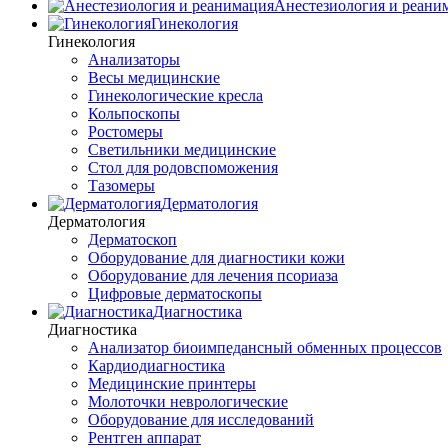
Анестезиология и реани
Гинекология
Гинекология
Анализаторы
Весы медицинские
Гинекологические кресла
Кольпоскопы
Ростомеры
Светильники медицинские
Стол для родовспоможения
Тазомеры
Дерматология
Дерматология
Дерматоскоп
Оборудование для диагностики кожи
Оборудование для лечения псориаза
Цифровые дерматоскопы
Диагностика
Диагностика
Анализатор биоимпедансный обменных процессов
Кардиодиагностика
Медицинские принтеры
Молоточки неврологические
Оборудование для исследований
Рентген аппарат