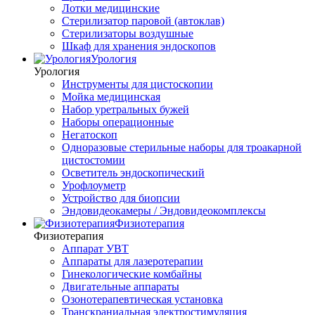
Лотки медицинские
Стерилизатор паровой (автоклав)
Стерилизаторы воздушные
Шкаф для хранения эндоскопов
Урология
Урология
Инструменты для цистоскопии
Мойка медицинская
Набор уретральных бужей
Наборы операционные
Негатоскоп
Одноразовые стерильные наборы для троакарной
цистостомии
Осветитель эндоскопический
Урофлоуметр
Устройство для биопсии
Эндовидеокамеры / Эндовидеокомплексы
Физиотерапия
Физиотерапия
Аппарат УВТ
Аппараты для лазеротерапии
Гинекологические комбайны
Двигательные аппараты
Озонотерапевтическая установка
Транскраниальная электростимуляция