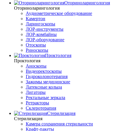
Оториноларингология
Оториноларингология
Аудиометрическое оборудование
Камертон
Ларингоскопы
ЛОР-инструменты
ЛОР-комбайны
ЛОР-оборудование
Отоскопы
Риноскопы
Проктология
Проктология
Аноскопы
Видеоректоскопы
Гидроколонотерапия
Зажимы медицинские
Латексные кольца
Лигаторы
Ректальные зеркала
Ретракторы
Склеротерапия
Стерилизация
Стерилизация
Камера сохранения стерильности
Крафт-пакеты