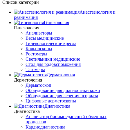
Список категорий
Анестезиология и
реанимация
Гинекология
Гинекология
Анализаторы
Весы медицинские
Гинекологические кресла
Кольпоскопы
Ростомеры
Светильники медицинские
Стол для родовспоможения
Тазомеры
Дерматология
Дерматология
Дерматоскоп
Оборудование для диагностики кожи
Оборудование для лечения псориаза
Цифровые дерматоскопы
Диагностика
Диагностика
Анализатор биоимпедансный обменных
процессов
Кардиодиагностика