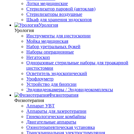
Лотки медицинские
Стерилизатор паровой (автоклав)
Стерилизаторы воздушные
Шкаф для хранения эндоскопов
Урология
Урология
Инструменты для цистоскопии
Мойка медицинская
Набор уретральных бужей
Наборы операционные
Негатоскоп
Одноразовые стерильные наборы для троакарной
цистостомии
Осветитель эндоскопический
Урофлоуметр
Устройство для биопсии
Эндовидеокамеры / Эндовидеокомплексы
Физиотерапия
Физиотерапия
Аппарат УВТ
Аппараты для лазеротерапии
Гинекологические комбайны
Двигательные аппараты
Озонотерапевтическая установка
Транскраниальная электростимуляция