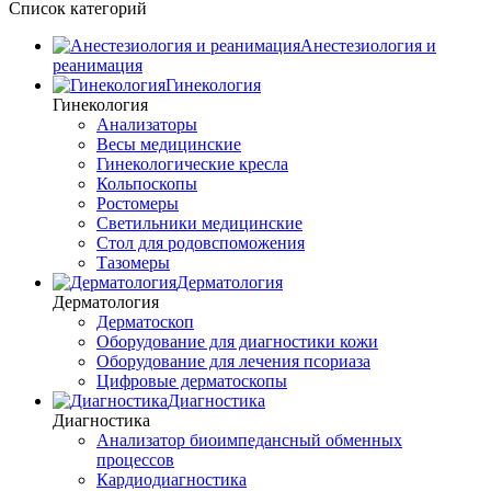
Список категорий
Анестезиология и
реанимация
Гинекология
Гинекология
Анализаторы
Весы медицинские
Гинекологические кресла
Кольпоскопы
Ростомеры
Светильники медицинские
Стол для родовспоможения
Тазомеры
Дерматология
Дерматология
Дерматоскоп
Оборудование для диагностики кожи
Оборудование для лечения псориаза
Цифровые дерматоскопы
Диагностика
Диагностика
Анализатор биоимпедансный обменных
процессов
Кардиодиагностика