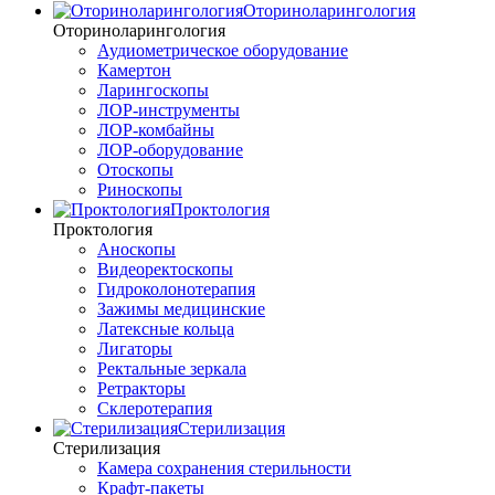
Оториноларингология
Оториноларингология
Аудиометрическое оборудование
Камертон
Ларингоскопы
ЛОР-инструменты
ЛОР-комбайны
ЛОР-оборудование
Отоскопы
Риноскопы
Проктология
Проктология
Аноскопы
Видеоректоскопы
Гидроколонотерапия
Зажимы медицинские
Латексные кольца
Лигаторы
Ректальные зеркала
Ретракторы
Склеротерапия
Стерилизация
Стерилизация
Камера сохранения стерильности
Крафт-пакеты