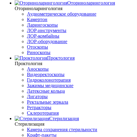
Оториноларингология
Оториноларингология
Аудиометрическое оборудование
Камертон
Ларингоскопы
ЛОР-инструменты
ЛОР-комбайны
ЛОР-оборудование
Отоскопы
Риноскопы
Проктология
Проктология
Аноскопы
Видеоректоскопы
Гидроколонотерапия
Зажимы медицинские
Латексные кольца
Лигаторы
Ректальные зеркала
Ретракторы
Склеротерапия
Стерилизация
Стерилизация
Камера сохранения стерильности
Крафт-пакеты