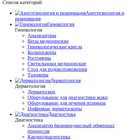
Список категорий
Анестезиология и
реанимация
Гинекология
Гинекология
Анализаторы
Весы медицинские
Гинекологические кресла
Кольпоскопы
Ростомеры
Светильники медицинские
Стол для родовспоможения
Тазомеры
Дерматология
Дерматология
Дерматоскоп
Оборудование для диагностики кожи
Оборудование для лечения псориаза
Цифровые дерматоскопы
Диагностика
Диагностика
Анализатор биоимпедансный обменных
процессов
Кардиодиагностика