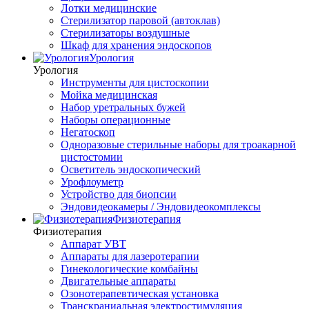
Лотки медицинские
Стерилизатор паровой (автоклав)
Стерилизаторы воздушные
Шкаф для хранения эндоскопов
Урология
Урология
Инструменты для цистоскопии
Мойка медицинская
Набор уретральных бужей
Наборы операционные
Негатоскоп
Одноразовые стерильные наборы для троакарной
цистостомии
Осветитель эндоскопический
Урофлоуметр
Устройство для биопсии
Эндовидеокамеры / Эндовидеокомплексы
Физиотерапия
Физиотерапия
Аппарат УВТ
Аппараты для лазеротерапии
Гинекологические комбайны
Двигательные аппараты
Озонотерапевтическая установка
Транскраниальная электростимуляция