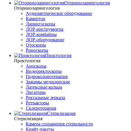
Оториноларингология
Оториноларингология
Аудиометрическое оборудование
Камертон
Ларингоскопы
ЛОР-инструменты
ЛОР-комбайны
ЛОР-оборудование
Отоскопы
Риноскопы
Проктология
Проктология
Аноскопы
Видеоректоскопы
Гидроколонотерапия
Зажимы медицинские
Латексные кольца
Лигаторы
Ректальные зеркала
Ретракторы
Склеротерапия
Стерилизация
Стерилизация
Камера сохранения стерильности
Крафт-пакеты