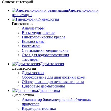
Список категорий
Анестезиология и
реанимация
Гинекология
Гинекология
Анализаторы
Весы медицинские
Гинекологические кресла
Кольпоскопы
Ростомеры
Светильники медицинские
Стол для родовспоможения
Тазомеры
Дерматология
Дерматология
Дерматоскоп
Оборудование для диагностики кожи
Оборудование для лечения псориаза
Цифровые дерматоскопы
Диагностика
Диагностика
Анализатор биоимпедансный обменных
процессов
Кардиодиагностика