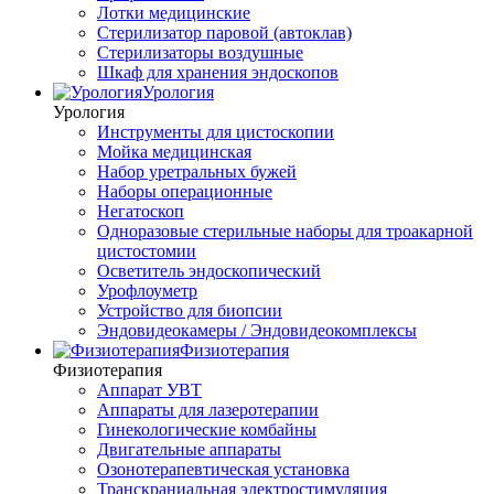
Лотки медицинские
Стерилизатор паровой (автоклав)
Стерилизаторы воздушные
Шкаф для хранения эндоскопов
Урология
Урология
Инструменты для цистоскопии
Мойка медицинская
Набор уретральных бужей
Наборы операционные
Негатоскоп
Одноразовые стерильные наборы для троакарной
цистостомии
Осветитель эндоскопический
Урофлоуметр
Устройство для биопсии
Эндовидеокамеры / Эндовидеокомплексы
Физиотерапия
Физиотерапия
Аппарат УВТ
Аппараты для лазеротерапии
Гинекологические комбайны
Двигательные аппараты
Озонотерапевтическая установка
Транскраниальная электростимуляция