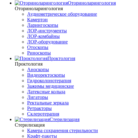
Оториноларингология
Оториноларингология
Аудиометрическое оборудование
Камертон
Ларингоскопы
ЛОР-инструменты
ЛОР-комбайны
ЛОР-оборудование
Отоскопы
Риноскопы
Проктология
Проктология
Аноскопы
Видеоректоскопы
Гидроколонотерапия
Зажимы медицинские
Латексные кольца
Лигаторы
Ректальные зеркала
Ретракторы
Склеротерапия
Стерилизация
Стерилизация
Камера сохранения стерильности
Крафт-пакеты