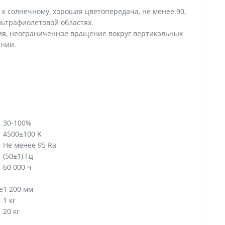
й к солнечному, хорошая цветопередача, не менее 90,
льтрафиолетовой областях.
ия, неограниченное вращение вокруг вертикальных
ении.
30-100%
4500±100 K
Не менее 95 Ra
(50±1) Гц
60 000 ч
е
1 200 мм
1 кг
20 кг