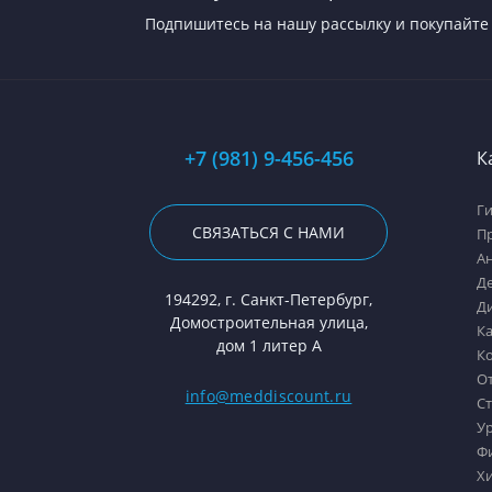
Подпишитесь на нашу рассылку и покупайте 
+7 (981) 9-456-456
К
Г
СВЯЗАТЬСЯ С НАМИ
П
А
Д
194292, г. Санкт-Петербург,
Д
Домостроительная улица,
К
дом 1 литер А
К
О
info@meddiscount.ru
С
У
Ф
Х