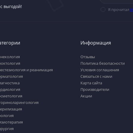
с выгодой!
Я прочитал
У
атегории
Информация
инекология
Отзывы
роктология
Политика безопасности
нестезиология и реанимация
Условия соглашения
ерматология
Связаться с нами
иагностика
Карта сайта
ардиология
Производители
осметология
Акции
ториноларингология
терилизация
рология
изиотерапия
ирургия