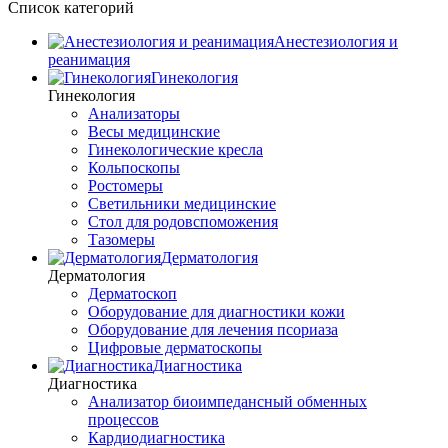
Список категорий
Анестезиология и
реанимация
Гинекология
Гинекология
Анализаторы
Весы медицинские
Гинекологические кресла
Кольпоскопы
Ростомеры
Светильники медицинские
Стол для родовспоможения
Тазомеры
Дерматология
Дерматология
Дерматоскоп
Оборудование для диагностики кожи
Оборудование для лечения псориаза
Цифровые дерматоскопы
Диагностика
Диагностика
Анализатор биоимпедансный обменных
процессов
Кардиодиагностика