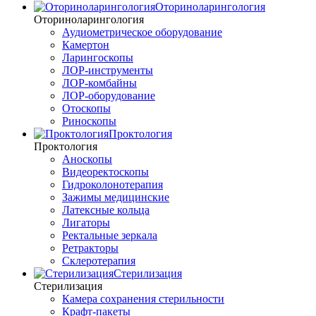
Оториноларингология
Оториноларингология
Аудиометрическое оборудование
Камертон
Ларингоскопы
ЛОР-инструменты
ЛОР-комбайны
ЛОР-оборудование
Отоскопы
Риноскопы
Проктология
Проктология
Аноскопы
Видеоректоскопы
Гидроколонотерапия
Зажимы медицинские
Латексные кольца
Лигаторы
Ректальные зеркала
Ретракторы
Склеротерапия
Стерилизация
Стерилизация
Камера сохранения стерильности
Крафт-пакеты