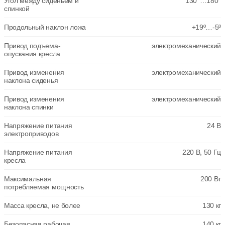
Угол между сиденьем и
130°…180°
спинкой
Продольный наклон ложа
+19º…-5º
Привод подъема-
электромеханический
опускания кресла
Привод изменения
электромеханический
наклона сиденья
Привод изменения
электромеханический
наклона спинки
Напряжение питания
24 В
электроприводов
Напряжение питания
220 В, 50 Гц
кресла
Максимальная
200 Вт
потребляемая мощность
Масса кресла, не более
130 кг
Безопасная рабочая
140 кг