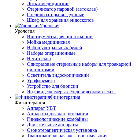
Лотки медицинские
Стерилизатор паровой (автоклав)
Стерилизаторы воздушные
Шкаф для хранения эндоскопов
Урология
Урология
Инструменты для цистоскопии
Мойка медицинская
Набор уретральных бужей
Наборы операционные
Негатоскоп
Одноразовые стерильные наборы для троакарной
цистостомии
Осветитель эндоскопический
Урофлоуметр
Устройство для биопсии
Эндовидеокамеры / Эндовидеокомплексы
Физиотерапия
Физиотерапия
Аппарат УВТ
Аппараты для лазеротерапии
Гинекологические комбайны
Двигательные аппараты
Озонотерапевтическая установка
Транскраниальная электростимуляция