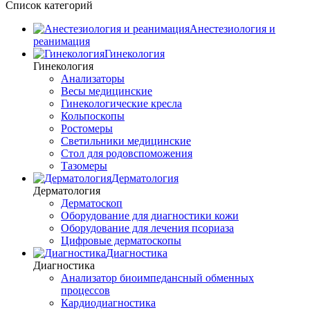
Список категорий
Анестезиология и
реанимация
Гинекология
Гинекология
Анализаторы
Весы медицинские
Гинекологические кресла
Кольпоскопы
Ростомеры
Светильники медицинские
Стол для родовспоможения
Тазомеры
Дерматология
Дерматология
Дерматоскоп
Оборудование для диагностики кожи
Оборудование для лечения псориаза
Цифровые дерматоскопы
Диагностика
Диагностика
Анализатор биоимпедансный обменных
процессов
Кардиодиагностика