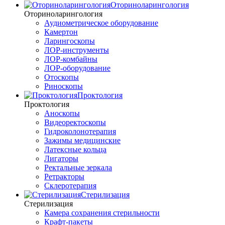
Оториноларингология
Оториноларингология
Аудиометрическое оборудование
Камертон
Ларингоскопы
ЛОР-инструменты
ЛОР-комбайны
ЛОР-оборудование
Отоскопы
Риноскопы
Проктология
Проктология
Аноскопы
Видеоректоскопы
Гидроколонотерапия
Зажимы медицинские
Латексные кольца
Лигаторы
Ректальные зеркала
Ретракторы
Склеротерапия
Стерилизация
Стерилизация
Камера сохранения стерильности
Крафт-пакеты