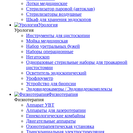
Лотки медицинские
Стерилизатор паровой (автоклав)
Стерилизаторы воздушные
Шкаф для хранения эндоскопов
Урология
Урология
Инструменты для цистоскопии
Мойка медицинская
Набор уретральных бужей
Наборы операционные
Негатоскоп
Одноразовые стерильные наборы для троакарной
цистостомии
Осветитель эндоскопический
Урофлоуметр
Устройство для биопсии
Эндовидеокамеры / Эндовидеокомплексы
Физиотерапия
Физиотерапия
Аппарат УВТ
Аппараты для лазеротерапии
Гинекологические комбайны
Двигательные аппараты
Озонотерапевтическая установка
Транскраниальная электростимуляция