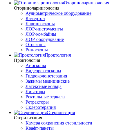
Оториноларингология
Оториноларингология
Аудиометрическое оборудование
Камертон
Ларингоскопы
ЛОР-инструменты
ЛОР-комбайны
ЛОР-оборудование
Отоскопы
Риноскопы
Проктология
Проктология
Аноскопы
Видеоректоскопы
Гидроколонотерапия
Зажимы медицинские
Латексные кольца
Лигаторы
Ректальные зеркала
Ретракторы
Склеротерапия
Стерилизация
Стерилизация
Камера сохранения стерильности
Крафт-пакеты