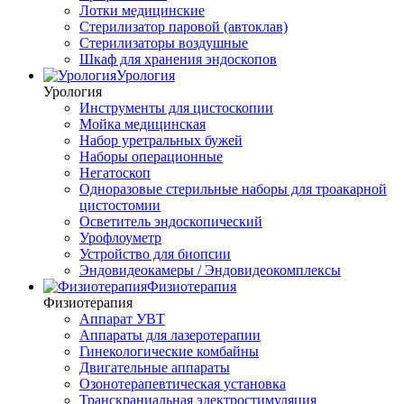
Лотки медицинские
Стерилизатор паровой (автоклав)
Стерилизаторы воздушные
Шкаф для хранения эндоскопов
Урология
Урология
Инструменты для цистоскопии
Мойка медицинская
Набор уретральных бужей
Наборы операционные
Негатоскоп
Одноразовые стерильные наборы для троакарной
цистостомии
Осветитель эндоскопический
Урофлоуметр
Устройство для биопсии
Эндовидеокамеры / Эндовидеокомплексы
Физиотерапия
Физиотерапия
Аппарат УВТ
Аппараты для лазеротерапии
Гинекологические комбайны
Двигательные аппараты
Озонотерапевтическая установка
Транскраниальная электростимуляция