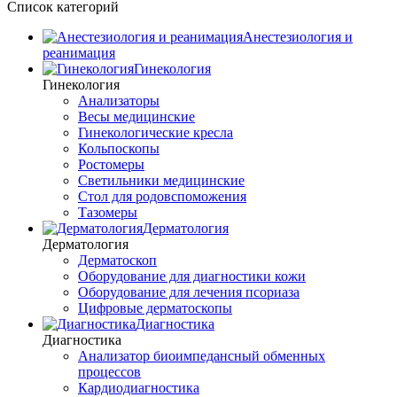
Список категорий
Анестезиология и
реанимация
Гинекология
Гинекология
Анализаторы
Весы медицинские
Гинекологические кресла
Кольпоскопы
Ростомеры
Светильники медицинские
Стол для родовспоможения
Тазомеры
Дерматология
Дерматология
Дерматоскоп
Оборудование для диагностики кожи
Оборудование для лечения псориаза
Цифровые дерматоскопы
Диагностика
Диагностика
Анализатор биоимпедансный обменных
процессов
Кардиодиагностика