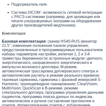
Подогреватель геля.
Система
DICOM
- возможность сетевой интеграции
с PACS-системами (например, для архивации или
печати ультразвуковых эхограмм на оборудовании
других производителей медтехники).
Комплектация
Базовая комплектация:
сканер HS40-RUS (монитор
21.5"; изменение положения панели управления;
предустановленные и программируемые пользователем
наборы параметров настройки, включая 1, 2 и 3-й
триместры беременности; встроенные модули: цветного,
энергетического, направленного энергетического и
импульсно-волнового допплера; М-режим;
автоматическая трассировка доплеровского спектра и
автоматические расчеты в режиме реального времени;
тканевая гармоника, гармоника с фазовой инверсией S-
Harmonic; трапециевидное сканирование; ClearVision;
MultiVision; QuickScan в В-режиме, режиме
спектрального доплера; программа управления данными
пациентов, программа поиска данных по индексам,
автоматическое и ручное составление протоколов и
отчетов, форматирование отчетов с добавлением