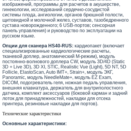
изображений, программы для расчетов в акушерстве,
гинекологии, исследований сердечно-сосудистой
системы плода, ангиологии, органов брюшной полости,
щитовидной и молочной желез, суставов, тазобедренного
сустава новорожденного; 6 USB-портов; сенсорная
панель управления) и руководство по эксплуатации на
русском языке.
Опции для сканера HS40-RUS:
кардиопакет (включает
специализированные кардиологические расчеты,
тканевой доплер, анатомический М-режим), модуль
постоянно-волнового доплера CW, модуль 3D/4D (Static
3D + Live 3D), 3D XI, STIC, Realistic Vue (Light), 5D NT, 5D
Follicle, ElastoScan, Auto IMT+, Strain+, модуль ЭКГ,
Panoramic, модуль NeedleMate+, модуль EZ Exam,
DICOM, подогреватель геля, ножная педаль управления,
внешняя клавиатура, держатель для внутриполостного
датчика, комплект аксессуаров (боковой карман и задний
лоток для принадлежностей, накладки для отсека
принтера, резиновые накладки для портов).
Технические характеристики
Основные характеристики: