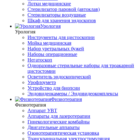
Лотки медицинские
Стерилизатор паровой (автоклав)
Стерилизаторы воздушные
Шкаф для хранения эндоскопов
Урология
Урология
Инструменты для цистоскопии
Мойка медицинская
Набор уретральных бужей
Наборы операционные
Негатоскоп
Одноразовые стерильные наборы для троакарной
цистостомии
Осветитель эндоскопический
Урофлоуметр
Устройство для биопсии
Эндовидеокамеры / Эндовидеокомплексы
Физиотерапия
Физиотерапия
Аппарат УВТ
Аппараты для лазеротерапии
Гинекологические комбайны
Двигательные аппараты
Озонотерапевтическая установка
Транскраниальная электростимуляция