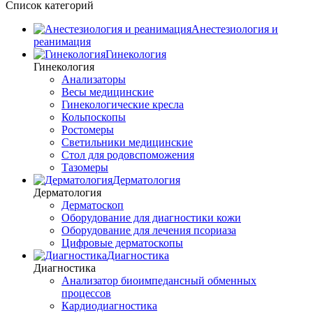
Список категорий
Анестезиология и
реанимация
Гинекология
Гинекология
Анализаторы
Весы медицинские
Гинекологические кресла
Кольпоскопы
Ростомеры
Светильники медицинские
Стол для родовспоможения
Тазомеры
Дерматология
Дерматология
Дерматоскоп
Оборудование для диагностики кожи
Оборудование для лечения псориаза
Цифровые дерматоскопы
Диагностика
Диагностика
Анализатор биоимпедансный обменных
процессов
Кардиодиагностика