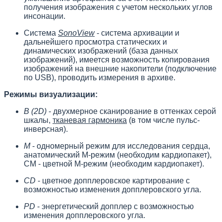
получения изображения с учетом нескольких углов
инсонации.
Система
SonoView
- система архивации и
дальнейшего просмотра статических и
динамических изображений (база данных
изображений), имеется возможность копирования
изображений на внешние накопители (подключение
по USB), проводить измерения в архиве.
Режимы визуализации:
B (2D)
- двухмерное сканирование в оттенках серой
шкалы,
тканевая гармоника
(в том числе пульс-
инверсная).
M
- одномерный режим для исследования сердца,
анатомический М-режим (необходим кардиопакет),
CM - цветной М-режим (необходим кардиопакет).
CD
- цветное допплеровское картирование с
возможностью изменения допплеровского угла.
PD
- энергетический допплер с возможностью
изменения допплеровского угла.