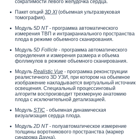
сократимости левого желудочка сердца.
Пакет опций
3D XI
(объемная ультразвуковая
томография).
Модуль
5D NT
- программа автоматического
измерения ТВП и интракраниального пространства
плода в режиме объемного сканирования.
Модуль
5D Follicle
- программа автоматического
определения и измерения размера и объема
фолликулов в режиме объемного сканирования.
Модуль
Realistic Vue
- программа реконструкции
реалистичного 3D УЗИ, при котором на объемное
изображение накладывается виртуальный источник
освещения. Специальный процессинговый
алгоритм воспроизводит трехмерную анатомию
плода с исключительной детализацией.
Модуль
STIC
- объемная динамическая
визуализация сердца плода.
Модуль
2D NT
- полуавтоматическое измерение
толщины воротникового пространства (маркер
синдрома Дауна).