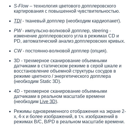
S-Flow
– технология цветового допплеровского
картирования с повышенной чувствительностью.
TDI
- тканевый допплер (необходим кардиопакет).
PW
- импульсно-волновой допплер, steering -
изменение допплеровского угла в режимах CD и
PD, автоматический анализ допплеровских кривых.
CW
- постоянно-волновой допплер (опция).
3D - трехмерное сканирование объемными
датчиками в статическом режиме в серой шкале и
восстановление объемной структуры сосудов в
режиме цветного / энергетического допплера
(необходим Static 3D).
4D - трехмерное сканирование объемными
датчиками в реальном масштабе времени
(необходим
Live 3D
).
Режимы одновременного отображения на экране 2-
х, 4-х и более изображений, в т.ч. изображений в
режимах B/C, B/PD в реальном масштабе времени.