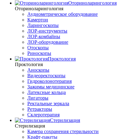
Оториноларингология
Оториноларингология
Аудиометрическое оборудование
Камертон
Ларингоскопы
ЛОР-инструменты
ЛОР-комбайны
ЛОР-оборудование
Отоскопы
Риноскопы
Проктология
Проктология
Аноскопы
Видеоректоскопы
Гидроколонотерапия
Зажимы медицинские
Латексные кольца
Лигаторы
Ректальные зеркала
Ретракторы
Склеротерапия
Стерилизация
Стерилизация
Камера сохранения стерильности
Крафт-пакеты