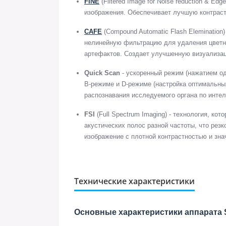
FINE
(Filtered Image for Noise reduction & E
изображения. Обеспечивает лучшую контраст
CAFE
(Compound Automatic Flash Elemination
нелинейную фильтрацию для удаления цветн
артефактов. Создает улучшенную визуализац
Quick Scan
- ускоренный режим (нажатием од
B-режиме и D-режиме (настройка оптимальны
распознавания исследуемого органа по интел
FSI
(Full Spectrum Imaging) - технология, к
акустических полос разной частоты, что рез
изображение с плотной контрастностью и зн
Технические характеристики
Основные характеристики аппарата