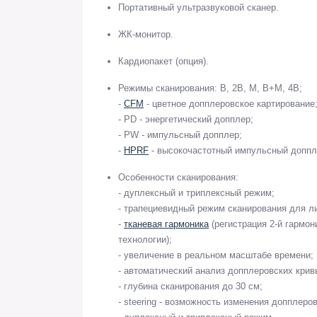
Портативный ультразвуковой сканер.
ЖК-монитор.
Кардиопакет (опция).
Режимы сканирования: B, 2B, M, B+M, 4B;
-
CFM
- цветное допплеровское картирование
- PD - энергетический допплер;
- PW - импульсный допплер;
-
HPRF
- высокочастотный импульсный доппл
Особенности сканирования:
- дуплексный и триплексный режим;
- трапециевидный режим сканирования для л
-
тканевая гармоника
(регистрация 2-й гармон
технологии);
- увеличение в реальном масштабе времени;
- автоматический анализ допплеровских крив
- глубина сканирования до 30 см;
- steering - возможность изменения допплеро