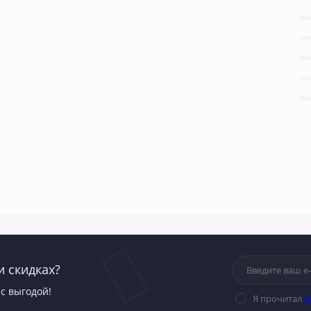
и скидках?
с выгодой!
Я прочитал
У