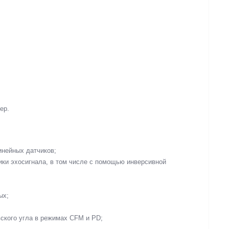
;
ер.
инейных датчиков;
ики эхосигнала, в том числе с помощью инверсивной
ых;
вского угла в режимах CFM и PD;