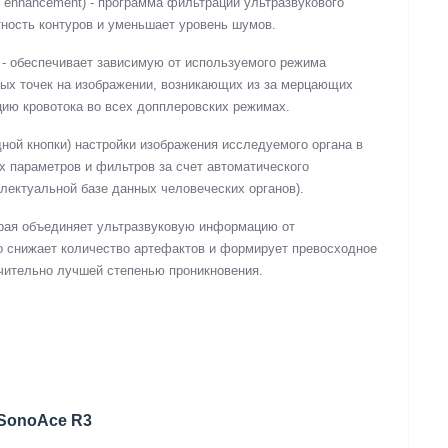
dge enhancement) - программа фильтрации ультразвукового
ность контуров и уменьшает уровень шумов.
) - обеспечивает зависимую от используемого режима
ых точек на изображении, возникающих из за мерцающих
ию кровотока во всех допплеровских режимах.
ной кнопки) настройки изображения исследуемого органа в
х параметров и фильтров за счет автоматического
лектуальной базе данных человеческих органов).
оторая объединяет ультразвуковую информацию от
ко снижает количество артефактов и формирует превосходное
ачительно лучшей степенью проникновения.
 SonoAce R3