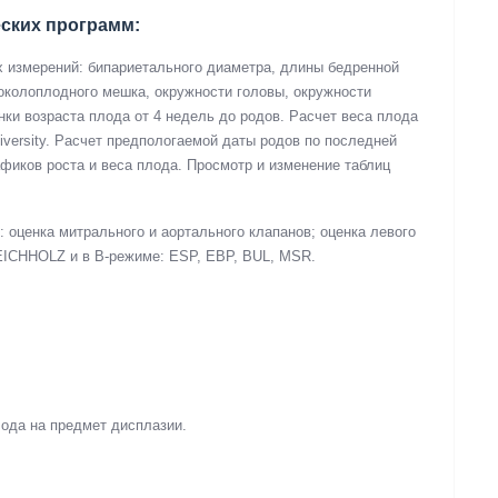
ских программ:
 измерений: бипариетального диаметра, длины бедренной
 околоплодного мешка, окружности головы, окружности
нки возраста плода от 4 недель до родов. Расчет веса плода
iversity. Расчет предпологаемой даты родов по последней
фиков роста и веса плода. Просмотр и изменение таблиц
оценка митрального и аортального клапанов; оценка левого
CHHOLZ и в B-режиме: ESP, EBP, BUL, MSR.
лода на предмет дисплазии.