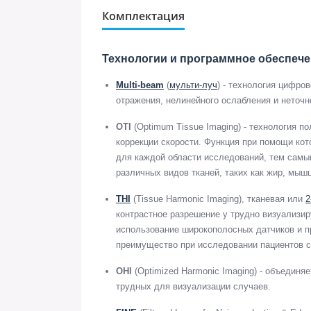
Комплектация
Технологии и программное обеспеч
Multi-beam
(
мульти-луч
) - технология цифро
отражения, нелинейного ослабления и неточн
OTI
(Optimum Tissue Imaging) - технология п
коррекции скорости. Функция при помощи ко
для каждой области исследований, тем самы
различных видов тканей, таких как жир, мыш
THI
(Tissue Harmonic Imaging), тканевая или
2
контрастное разрешение у трудно визуализи
использование широкополосных датчиков и п
преимущество при исследовании пациентов 
OHI
(Optimized Harmonic Imaging) - объединя
трудных для визуализации случаев.