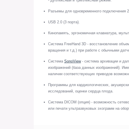
- дуплексный и триплексный режим.
Разъемы для одновременного подключения 2-
USB 2.0 (3 порта).
Кинопамять, эргономичная клавиатура, мульт
Система FreeHand 3D - восстановление объем
вращения и т.д.) при работе с обычными датч
Система
SonoView
- система архивации и да
изображений (база данных изображений). Име
наличии соответствующих приводов возможно
Программы для кардиологических, акушерских
исследований, оценки сердца плода.
Система DICOM (опция) - возможность сетев
или печати ультразвуковых эхограмм на обор