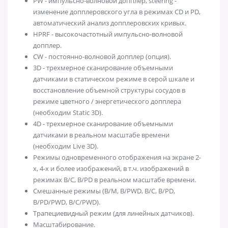
PW - импульсно-волновой допплер, steering -
изменение допплеровского угла в режимах CD и PD,
автоматический анализ допплеровских кривых.
HPRF - высокочастотный импульсно-волновой
допплер.
CW - постоянно-волновой допплер (опция).
3D - трехмерное сканирование объемными
датчиками в статическом режиме в серой шкале и
восстановление объемной структуры сосудов в
режиме цветного / энергетического допплера
(необходим Static 3D).
4D - трехмерное сканирование объемными
датчиками в реальном масштабе времени
(необходим Live 3D).
Режимы одновременного отображения на экране 2-
х, 4-х и более изображений, в т.ч. изображений в
режимах B/C, B/PD в реальном масштабе времени.
Смешанные режимы (B/M, B/PWD, B/C, B/PD,
B/PD/PWD, B/C/PWD).
Трапециевидный режим (для линейных датчиков).
Масштабирование.