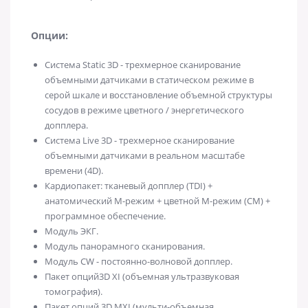
Опции:
Система Static 3D - трехмерное сканирование
объемными датчиками в статическом режиме в
серой шкале и восстановление объемной структуры
сосудов в режиме цветного / энергетического
допплера.
Система Live 3D - трехмерное сканирование
объемными датчиками в реальном масштабе
времени (4D).
Кардиопакет: тканевый допплер (TDI) +
анатомический М-режим + цветной М-режим (CM) +
программное обеспечение.
Модуль ЭКГ.
Модуль панорамного сканирования.
Модуль CW - постоянно-волновой допплер.
Пакет опций3D XI (объемная ультразвуковая
томография).
Пакет опций 3D MXI (мульти-объемная