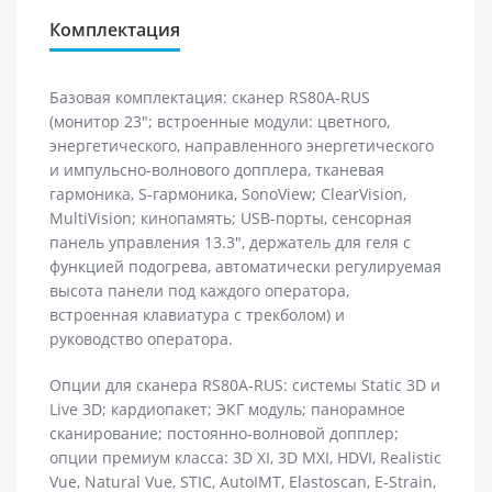
Комплектация
Базовая комплектация: сканер RS80A-RUS
(монитор 23"; встроенные модули: цветного,
энергетического, направленного энергетического
и импульсно-волнового допплера, тканевая
гармоника, S-гармоника, SonoView; ClearVision,
MultiVision; кинопамять; USB-порты, сенсорная
панель управления 13.3", держатель для геля с
функцией подогрева, автоматически регулируемая
высота панели под каждого оператора,
встроенная клавиатура с трекболом) и
руководство оператора.
Опции для сканера RS80A-RUS: cистемы Static 3D и
Live 3D; кардиопакет; ЭКГ модуль; панорамное
сканирование; постоянно-волновой допплер;
опции премиум класса: 3D XI, 3D MXI, HDVI, Realistic
Vue, Natural Vue, STIC, AutoIMT, Elastoscan, E-Strain,