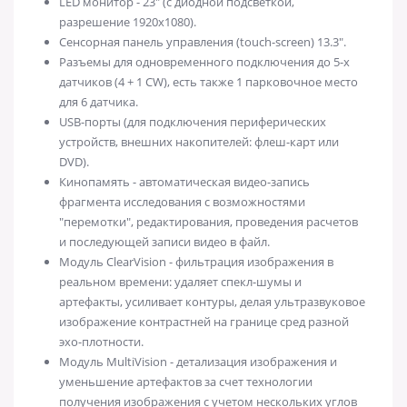
LED монитор - 23" (с диодной подсветкой,
разрешение 1920x1080).
Сенсорная панель управления (touch-screen) 13.3".
Разъемы для одновременного подключения до 5-х
датчиков (4 + 1 CW), есть также 1 парковочное место
для 6 датчика.
USB-порты (для подключения периферических
устройств, внешних накопителей: флеш-карт или
DVD).
Кинопамять - автоматическая видео-запись
фрагмента исследования с возможностями
"перемотки", редактирования, проведения расчетов
и последующей записи видео в файл.
Модуль ClearVision - фильтрация изображения в
реальном времени: удаляет спекл-шумы и
артефакты, усиливает контуры, делая ультразвуковое
изображение контрастней на границе сред разной
эхо-плотности.
Модуль MultiVision - детализация изображения и
уменьшение артефактов за счет технологии
получения изображения с учетом нескольких углов