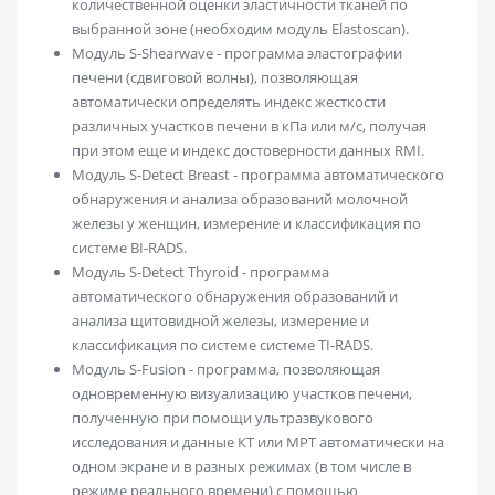
количественной оценки эластичности тканей по
выбранной зоне (необходим модуль Elastoscan).
Модуль S-Shearwave - программа эластографии
печени (сдвиговой волны), позволяющая
автоматически определять индекс жесткости
различных участков печени в кПа или м/с, получая
при этом еще и индекс достоверности данных RMI.
Модуль S-Detect Breast - программа автоматического
обнаружения и анализа образований молочной
железы у женщин, измерение и классификация по
системе BI-RADS.
Модуль S-Detect Thyroid - программа
автоматического обнаружения образований и
анализа щитовидной железы, измерение и
классификация по системе системе TI-RADS.
Модуль S-Fusion - программа, позволяющая
одновременную визуализацию участков печени,
полученную при помощи ультразвукового
исследования и данные КТ или МРТ автоматически на
одном экране и в разных режимах (в том числе в
режиме реального времени) с помощью