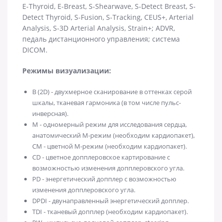
E-Thyroid, E-Breast, S-Shearwave, S-Detect Breast, S-
Detect Thyroid, S-Fusion, S-Tracking, CEUS+, Arterial
Analysis, S-3D Arterial Analysis, Strain+; ADVR,
педаль дистанционного управления; система
DICOM.
Режимы визуализации:
B (2D) - двухмерное сканирование в оттенках серой
шкалы, тканевая гармоника (в том числе пульс-
инверсная).
M - одномерный режим для исследования сердца,
анатомический М-режим (необходим кардиопакет),
CM - цветной М-режим (необходим кардиопакет).
CD - цветное допплеровское картирование с
возможностью изменения допплеровского угла.
PD - энергетический допплер с возможностью
изменения допплеровского угла.
DPDI - двунаправленный энергетический допплер.
TDI - тканевый допплер (необходим кардиопакет).