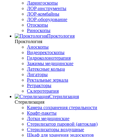
Ларингоскопы
ЛОР-инструменты
ЛОР-комбайны
ЛОР-оборудование
Отоскопы
Риноскопы
Проктология
Проктология
Аноскопы
Видеоректоскопы
Гидроколонотерапия
Зажимы медицинские
Латексные кольца
Лигаторы
Ректальные зеркала
Ретракторы
Склеротерапия
Стерилизация
Стерилизация
Камера сохранения стерильности
Крафт-пакеты
Лотки медицинские
Стерилизатор паровой (автоклав)
Стерилизаторы воздушные
Шкаф для хранения эндоскопов