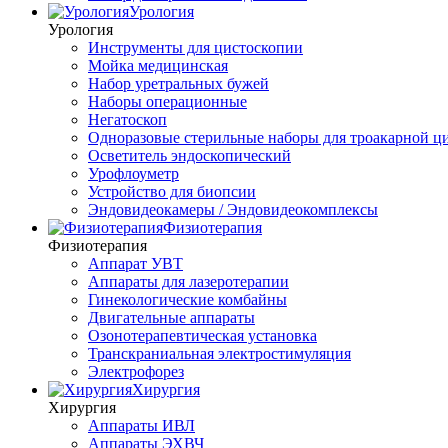
Урология
Урология
Инструменты для цистоскопии
Мойка медицинская
Набор уретральных бужей
Наборы операционные
Негатоскоп
Одноразовые стерильные наборы для троакарной ц
Осветитель эндоскопический
Урофлоуметр
Устройство для биопсии
Эндовидеокамеры / Эндовидеокомплексы
Физиотерапия
Физиотерапия
Аппарат УВТ
Аппараты для лазеротерапии
Гинекологические комбайны
Двигательные аппараты
Озонотерапевтическая установка
Транскраниальная электростимуляция
Электрофорез
Хирургия
Хирургия
Аппараты ИВЛ
Аппараты ЭХВЧ