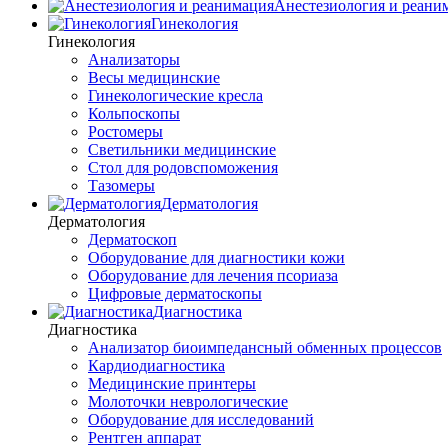
Анестезиология и реани
Гинекология
Гинекология
Анализаторы
Весы медицинские
Гинекологические кресла
Кольпоскопы
Ростомеры
Светильники медицинские
Стол для родовспоможения
Тазомеры
Дерматология
Дерматология
Дерматоскоп
Оборудование для диагностики кожи
Оборудование для лечения псориаза
Цифровые дерматоскопы
Диагностика
Диагностика
Анализатор биоимпедансный обменных процессов
Кардиодиагностика
Медицинские принтеры
Молоточки неврологические
Оборудование для исследований
Рентген аппарат