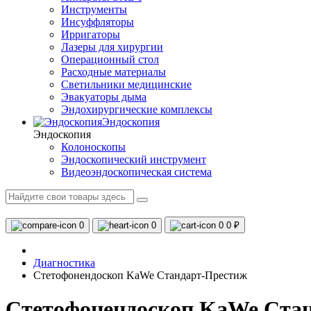
Инструменты
Инсуффляторы
Ирригаторы
Лазеры для хирургии
Операционный стол
Расходные материалы
Светильники медицинские
Эвакуаторы дыма
Эндохирургические комплексы
Эндоскопия
Эндоскопия
Колоноскопы
Эндоскопический инструмент
Видеоэндоскопическая система
0
0
0
0 ₽
Диагностика
Стетофонендоскоп KaWe Стандарт-Престиж
Стетофонендоскоп KaWe Ста