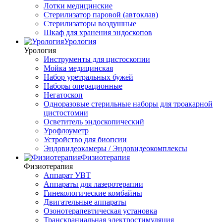
Лотки медицинские
Стерилизатор паровой (автоклав)
Стерилизаторы воздушные
Шкаф для хранения эндоскопов
Урология
Урология
Инструменты для цистоскопии
Мойка медицинская
Набор уретральных бужей
Наборы операционные
Негатоскоп
Одноразовые стерильные наборы для троакарной
цистостомии
Осветитель эндоскопический
Урофлоуметр
Устройство для биопсии
Эндовидеокамеры / Эндовидеокомплексы
Физиотерапия
Физиотерапия
Аппарат УВТ
Аппараты для лазеротерапии
Гинекологические комбайны
Двигательные аппараты
Озонотерапевтическая установка
Транскраниальная электростимуляция