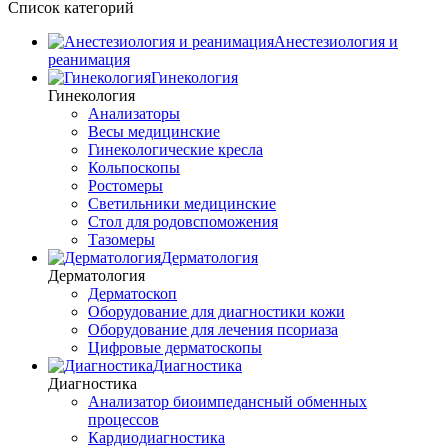
Список категорий
Анестезиология и
реанимация
Гинекология
Гинекология
Анализаторы
Весы медицинские
Гинекологические кресла
Кольпоскопы
Ростомеры
Светильники медицинские
Стол для родовспоможения
Тазомеры
Дерматология
Дерматология
Дерматоскоп
Оборудование для диагностики кожи
Оборудование для лечения псориаза
Цифровые дерматоскопы
Диагностика
Диагностика
Анализатор биоимпедансный обменных
процессов
Кардиодиагностика