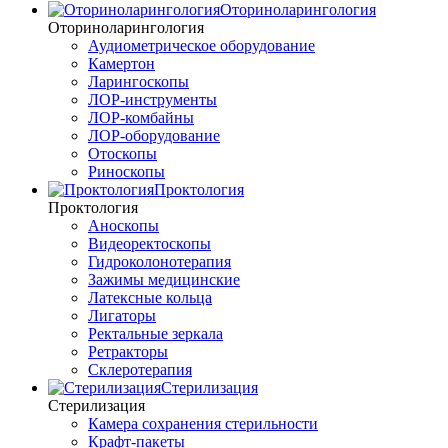
Оториноларингология
Оториноларингология
Аудиометрическое оборудование
Камертон
Ларингоскопы
ЛОР-инструменты
ЛОР-комбайны
ЛОР-оборудование
Отоскопы
Риноскопы
Проктология
Проктология
Аноскопы
Видеоректоскопы
Гидроколонотерапия
Зажимы медицинские
Латексные кольца
Лигаторы
Ректальные зеркала
Ретракторы
Склеротерапия
Стерилизация
Стерилизация
Камера сохранения стерильности
Крафт-пакеты