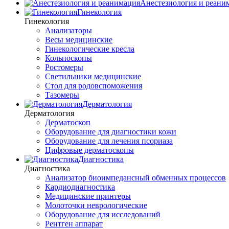
Анестезиология и реани
Гинекология
Гинекология
Анализаторы
Весы медицинские
Гинекологические кресла
Кольпоскопы
Ростомеры
Светильники медицинские
Стол для родовспоможения
Тазомеры
Дерматология
Дерматология
Дерматоскоп
Оборудование для диагностики кожи
Оборудование для лечения псориаза
Цифровые дерматоскопы
Диагностика
Диагностика
Анализатор биоимпедансный обменных процессов
Кардиодиагностика
Медицинские принтеры
Молоточки неврологические
Оборудование для исследований
Рентген аппарат