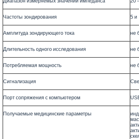
Диапазон измеряемых значений импеданса
20 
Частоты зондирования
5 и
Амплитуда зондирующего тока
не 
Длительность одного исследования
не 
Потребляемая мощность
не 
Сигнализация
Све
Порт сопряжения с компьютером
US
Получаемые медицинские параметры
инд
мас
акт
акт
ске