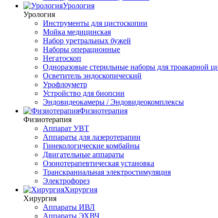
Урология
Урология
Инструменты для цистоскопии
Мойка медицинская
Набор уретральных бужей
Наборы операционные
Негатоскоп
Одноразовые стерильные наборы для троакарной ц
Осветитель эндоскопический
Урофлоуметр
Устройство для биопсии
Эндовидеокамеры / Эндовидеокомплексы
Физиотерапия
Физиотерапия
Аппарат УВТ
Аппараты для лазеротерапии
Гинекологические комбайны
Двигательные аппараты
Озонотерапевтическая установка
Транскраниальная электростимуляция
Электрофорез
Хирургия
Хирургия
Аппараты ИВЛ
Аппараты ЭХВЧ