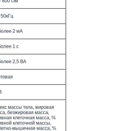
– 800 Ом
 50кГц
более 2 мА
более 1 с
более 2,5 ВА
товая
B
екс массы тела, жировая
са, безжировая масса,
ивная клеточная масса, %
ивной клеточной массы,
летно-мышечная масса, %