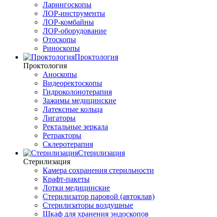
Ларингоскопы
ЛОР-инструменты
ЛОР-комбайны
ЛОР-оборудование
Отоскопы
Риноскопы
Проктология
Проктология
Аноскопы
Видеоректоскопы
Гидроколонотерапия
Зажимы медицинские
Латексные кольца
Лигаторы
Ректальные зеркала
Ретракторы
Склеротерапия
Стерилизация
Стерилизация
Камера сохранения стерильности
Крафт-пакеты
Лотки медицинские
Стерилизатор паровой (автоклав)
Стерилизаторы воздушные
Шкаф для хранения эндоскопов