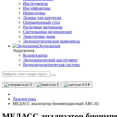
Инструменты
Инсуффляторы
Ирригаторы
Лазеры для хирургии
Операционный стол
Расходные материалы
Светильники медицинские
Эвакуаторы дыма
Эндохирургические комплексы
Эндоскопия
Эндоскопия
Колоноскопы
Эндоскопический инструмент
Видеоэндоскопическая система
0
0
0
0 ₽
Диагностика
МЕДАСС анализатор биоимпедансный АВС-02
МЕДАСС анализатор биоимпе