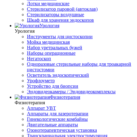
Лотки медицинские
Стерилизатор паровой (автоклав)
Стерилизаторы воздушные
Шкаф для хранения эндоскопов
Урология
Урология
Инструменты для цистоскопии
Мойка медицинская
Набор уретральных бужей
Наборы операционные
Негатоскоп
Одноразовые стерильные наборы для троакарной
цистостомии
Осветитель эндоскопический
Урофлоуметр
Устройство для биопсии
Эндовидеокамеры / Эндовидеокомплексы
Физиотерапия
Физиотерапия
Аппарат УВТ
Аппараты для лазеротерапии
Гинекологические комбайны
Двигательные аппараты
Озонотерапевтическая установка
Транскраниальная электростимуляция