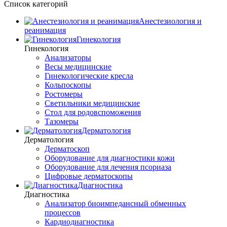
Список категорий
Анестезиология и
реанимация
Гинекология
Гинекология
Анализаторы
Весы медицинские
Гинекологические кресла
Кольпоскопы
Ростомеры
Светильники медицинские
Стол для родовспоможения
Тазомеры
Дерматология
Дерматология
Дерматоскоп
Оборудование для диагностики кожи
Оборудование для лечения псориаза
Цифровые дерматоскопы
Диагностика
Диагностика
Анализатор биоимпедансный обменных
процессов
Кардиодиагностика