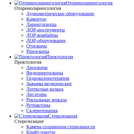
Оториноларингология
Оториноларингология
Аудиометрическое оборудование
Камертон
Ларингоскопы
ЛОР-инструменты
ЛОР-комбайны
ЛОР-оборудование
Отоскопы
Риноскопы
Проктология
Проктология
Аноскопы
Видеоректоскопы
Гидроколонотерапия
Зажимы медицинские
Латексные кольца
Лигаторы
Ректальные зеркала
Ретракторы
Склеротерапия
Стерилизация
Стерилизация
Камера сохранения стерильности
Крафт-пакеты