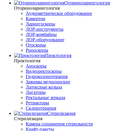
Оториноларингология
Оториноларингология
Аудиометрическое оборудование
Камертон
Ларингоскопы
ЛОР-инструменты
ЛОР-комбайны
ЛОР-оборудование
Отоскопы
Риноскопы
Проктология
Проктология
Аноскопы
Видеоректоскопы
Гидроколонотерапия
Зажимы медицинские
Латексные кольца
Лигаторы
Ректальные зеркала
Ретракторы
Склеротерапия
Стерилизация
Стерилизация
Камера сохранения стерильности
Крафт-пакеты