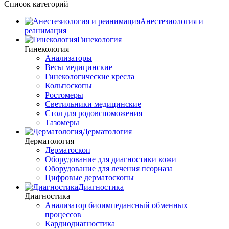
Список категорий
Анестезиология и
реанимация
Гинекология
Гинекология
Анализаторы
Весы медицинские
Гинекологические кресла
Кольпоскопы
Ростомеры
Светильники медицинские
Стол для родовспоможения
Тазомеры
Дерматология
Дерматология
Дерматоскоп
Оборудование для диагностики кожи
Оборудование для лечения псориаза
Цифровые дерматоскопы
Диагностика
Диагностика
Анализатор биоимпедансный обменных
процессов
Кардиодиагностика