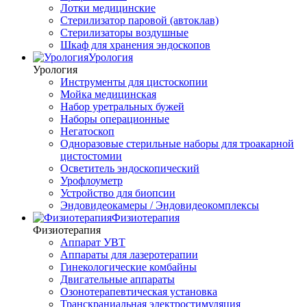
Лотки медицинские
Стерилизатор паровой (автоклав)
Стерилизаторы воздушные
Шкаф для хранения эндоскопов
Урология
Урология
Инструменты для цистоскопии
Мойка медицинская
Набор уретральных бужей
Наборы операционные
Негатоскоп
Одноразовые стерильные наборы для троакарной
цистостомии
Осветитель эндоскопический
Урофлоуметр
Устройство для биопсии
Эндовидеокамеры / Эндовидеокомплексы
Физиотерапия
Физиотерапия
Аппарат УВТ
Аппараты для лазеротерапии
Гинекологические комбайны
Двигательные аппараты
Озонотерапевтическая установка
Транскраниальная электростимуляция