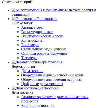
Список категорий
Анестезиология и
реанимация
Гинекология
Гинекология
Анализаторы
Весы медицинские
Гинекологические кресла
Кольпоскопы
Ростомеры
Светильники медицинские
Стол для родовспоможения
Тазомеры
Дерматология
Дерматология
Дерматоскоп
Оборудование для диагностики кожи
Оборудование для лечения псориаза
Цифровые дерматоскопы
Диагностика
Диагностика
Анализатор биоимпедансный обменных
процессов
Кардиодиагностика