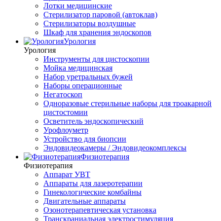
Лотки медицинские
Стерилизатор паровой (автоклав)
Стерилизаторы воздушные
Шкаф для хранения эндоскопов
Урология
Урология
Инструменты для цистоскопии
Мойка медицинская
Набор уретральных бужей
Наборы операционные
Негатоскоп
Одноразовые стерильные наборы для троакарной
цистостомии
Осветитель эндоскопический
Урофлоуметр
Устройство для биопсии
Эндовидеокамеры / Эндовидеокомплексы
Физиотерапия
Физиотерапия
Аппарат УВТ
Аппараты для лазеротерапии
Гинекологические комбайны
Двигательные аппараты
Озонотерапевтическая установка
Транскраниальная электростимуляция