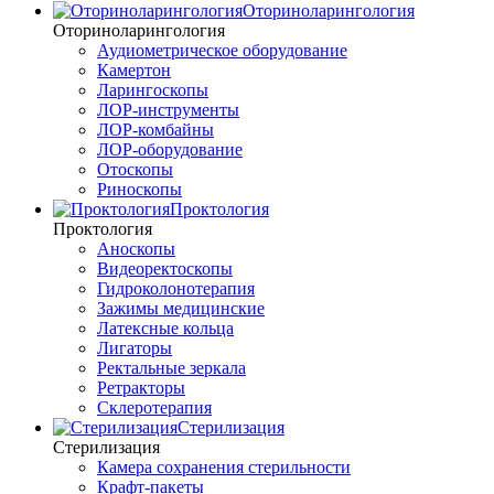
Оториноларингология
Оториноларингология
Аудиометрическое оборудование
Камертон
Ларингоскопы
ЛОР-инструменты
ЛОР-комбайны
ЛОР-оборудование
Отоскопы
Риноскопы
Проктология
Проктология
Аноскопы
Видеоректоскопы
Гидроколонотерапия
Зажимы медицинские
Латексные кольца
Лигаторы
Ректальные зеркала
Ретракторы
Склеротерапия
Стерилизация
Стерилизация
Камера сохранения стерильности
Крафт-пакеты