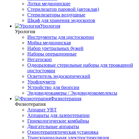
Лотки медицинские
Стерилизатор паровой (автоклав)
Стерилизаторы воздушные
Шкаф для хранения эндоскопов
Урология
Урология
Инструменты для цистоскопии
Мойка медицинская
Набор уретральных бужей
Наборы операционные
Негатоскоп
Одноразовые стерильные наборы для троакарной
цистостомии
Осветитель эндоскопический
Урофлоуметр
Устройство для биопсии
Эндовидеокамеры / Эндовидеокомплексы
Физиотерапия
Физиотерапия
Аппарат УВТ
Аппараты для лазеротерапии
Гинекологические комбайны
Двигательные аппараты
Озонотерапевтическая установка
Транскраниальная электростимуляция