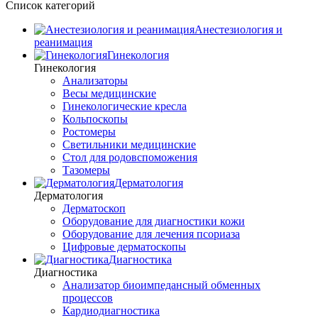
Список категорий
Анестезиология и
реанимация
Гинекология
Гинекология
Анализаторы
Весы медицинские
Гинекологические кресла
Кольпоскопы
Ростомеры
Светильники медицинские
Стол для родовспоможения
Тазомеры
Дерматология
Дерматология
Дерматоскоп
Оборудование для диагностики кожи
Оборудование для лечения псориаза
Цифровые дерматоскопы
Диагностика
Диагностика
Анализатор биоимпедансный обменных
процессов
Кардиодиагностика