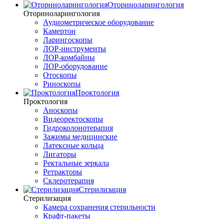
Оториноларингология
Оториноларингология
Аудиометрическое оборудование
Камертон
Ларингоскопы
ЛОР-инструменты
ЛОР-комбайны
ЛОР-оборудование
Отоскопы
Риноскопы
Проктология
Проктология
Аноскопы
Видеоректоскопы
Гидроколонотерапия
Зажимы медицинские
Латексные кольца
Лигаторы
Ректальные зеркала
Ретракторы
Склеротерапия
Стерилизация
Стерилизация
Камера сохранения стерильности
Крафт-пакеты