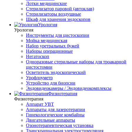
Лотки медицинские
Стерилизатор паровой (автоклав)
Стерилизаторы воздушные
Шкаф для хранения эндоскопов
Урология
Урология
Инструменты для цистоскопии
Мойка медицинская
Набор уретральных бужей
Наборы операционные
Негатоскоп
Одноразовые стерильные наборы для троакарной
цистостомии
Осветитель эндоскопический
Урофлоуметр
Устройство для биопсии
Эндовидеокамеры / Эндовидеокомплексы
Физиотерапия
Физиотерапия
Аппарат УВТ
Аппараты для лазеротерапии
Гинекологические комбайны
Двигательные аппараты
Озонотерапевтическая установка
Транскраниальная электростимуляция