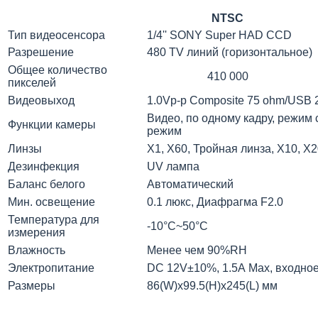
NTSC
Тип видеосенсора
1/4'' SONY Super HAD CCD
Разрешение
480 TV линий (горизонтальное)
Общее количество
410 000
пикселей
Видеовыход
1.0Vp-p Composite 75 ohm/USB 
Видео, по одному кадру, режим
Функции камеры
режим
Линзы
Х1, Х60, Тройная линза, Х10, Х
Дезинфекция
UV лампа
Баланс белого
Автоматический
Мин. освещение
0.1 люкс, Диафрагма F2.0
Температура для
-10°С~50°С
измерения
Влажность
Менее чем 90%RH
Электропитание
DC 12V±10%, 1.5А Max, входно
Размеры
86(W)x99.5(H)x245(L) мм