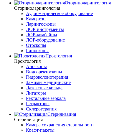
Оториноларингология
Оториноларингология
Аудиометрическое оборудование
Камертон
Ларингоскопы
ЛОР-инструменты
ЛОР-комбайны
ЛОР-оборудование
Отоскопы
Риноскопы
Проктология
Проктология
Аноскопы
Видеоректоскопы
Гидроколонотерапия
Зажимы медицинские
Латексные кольца
Лигаторы
Ректальные зеркала
Ретракторы
Склеротерапия
Стерилизация
Стерилизация
Камера сохранения стерильности
Крафт-пакеты