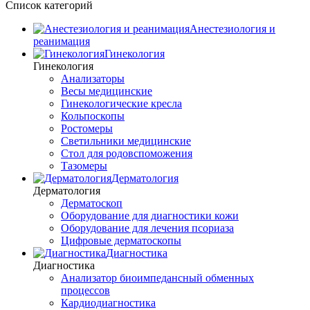
Список категорий
Анестезиология и
реанимация
Гинекология
Гинекология
Анализаторы
Весы медицинские
Гинекологические кресла
Кольпоскопы
Ростомеры
Светильники медицинские
Стол для родовспоможения
Тазомеры
Дерматология
Дерматология
Дерматоскоп
Оборудование для диагностики кожи
Оборудование для лечения псориаза
Цифровые дерматоскопы
Диагностика
Диагностика
Анализатор биоимпедансный обменных
процессов
Кардиодиагностика