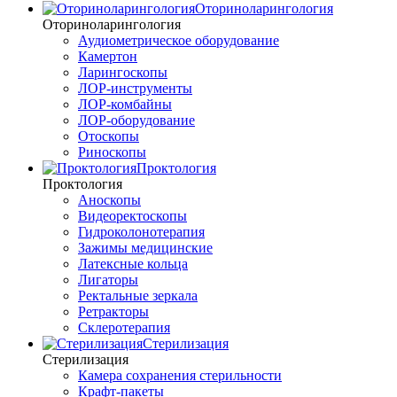
Оториноларингология
Оториноларингология
Аудиометрическое оборудование
Камертон
Ларингоскопы
ЛОР-инструменты
ЛОР-комбайны
ЛОР-оборудование
Отоскопы
Риноскопы
Проктология
Проктология
Аноскопы
Видеоректоскопы
Гидроколонотерапия
Зажимы медицинские
Латексные кольца
Лигаторы
Ректальные зеркала
Ретракторы
Склеротерапия
Стерилизация
Стерилизация
Камера сохранения стерильности
Крафт-пакеты