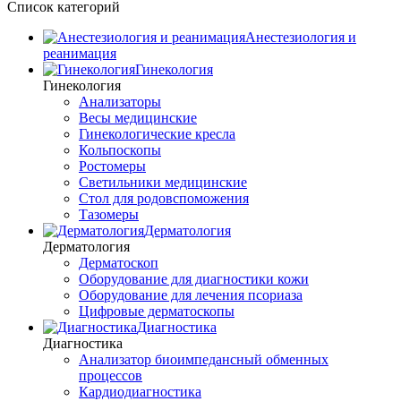
Список категорий
Анестезиология и
реанимация
Гинекология
Гинекология
Анализаторы
Весы медицинские
Гинекологические кресла
Кольпоскопы
Ростомеры
Светильники медицинские
Стол для родовспоможения
Тазомеры
Дерматология
Дерматология
Дерматоскоп
Оборудование для диагностики кожи
Оборудование для лечения псориаза
Цифровые дерматоскопы
Диагностика
Диагностика
Анализатор биоимпедансный обменных
процессов
Кардиодиагностика