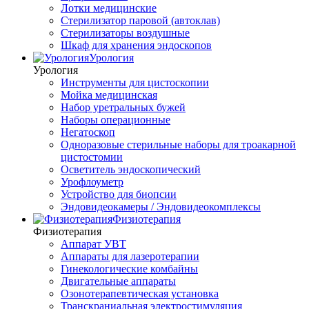
Лотки медицинские
Стерилизатор паровой (автоклав)
Стерилизаторы воздушные
Шкаф для хранения эндоскопов
Урология
Урология
Инструменты для цистоскопии
Мойка медицинская
Набор уретральных бужей
Наборы операционные
Негатоскоп
Одноразовые стерильные наборы для троакарной
цистостомии
Осветитель эндоскопический
Урофлоуметр
Устройство для биопсии
Эндовидеокамеры / Эндовидеокомплексы
Физиотерапия
Физиотерапия
Аппарат УВТ
Аппараты для лазеротерапии
Гинекологические комбайны
Двигательные аппараты
Озонотерапевтическая установка
Транскраниальная электростимуляция