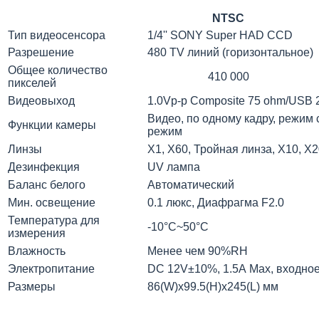
NTSC
Тип видеосенсора
1/4'' SONY Super HAD CCD
Разрешение
480 TV линий (горизонтальное)
Общее количество
410 000
пикселей
Видеовыход
1.0Vp-p Composite 75 ohm/USB 
Видео, по одному кадру, режим
Функции камеры
режим
Линзы
Х1, Х60, Тройная линза, Х10, Х
Дезинфекция
UV лампа
Баланс белого
Автоматический
Мин. освещение
0.1 люкс, Диафрагма F2.0
Температура для
-10°С~50°С
измерения
Влажность
Менее чем 90%RH
Электропитание
DC 12V±10%, 1.5А Max, входно
Размеры
86(W)x99.5(H)x245(L) мм